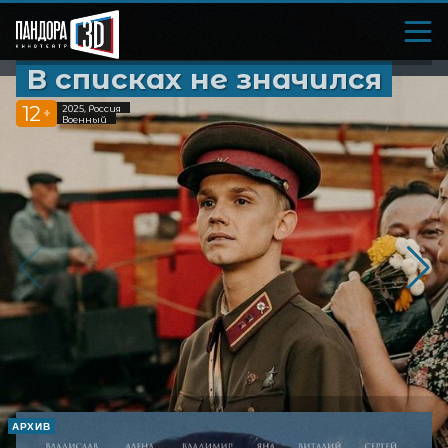
В списках не значился
12
2025, Россия
+
Военный
АРХИВ