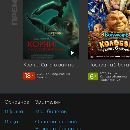
ПРЕМЬЕРА
Корни: Сага о вампирах
2026, Россия
18
2026, Великобритания
6
+
+
Комедия, Фэнтези,
Ужасы
Приключения
Основное
Зрителям
Афиша
Мои билеты
Акции
Оплата картой
Возврат билетов