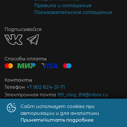
Правила и соглашения
Пользовательское соглашение
Подписывайся
Способы оплаты
Контакты
Телефон
+7 902 824-31-71
Электронная почта
89_oleg_89@inbox.ru
Сайт использует cookies при
Кинотеатр «Пандора»
©
2026
авторизации и для аналитики
Powered by
p24.app
Принять
Читать подробнее