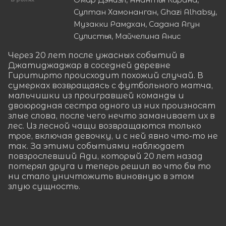
Омар Дэниэл, Анантья Кирана,
Султан Хамонанган, Ghazi Alhabsy,
Музакки Рамдхан, Садана Агун
Сулистья, Майчелина Анис
Через 20 лет после ужасных событий в 
Джатиджаджар в соседней деревне 
Гиритирто происходит похожий случай. В 
сумерках возвращаясь с футбольного матча, 
мальчишки из проигравшей команды и 
двоюродная сестра одного из них произносят 
злые слова, после чего нечто заманивает их в 
лес. Из лесной чащи возвращаются только 
трое, включая девочку, и с ней явно что-то не 
так. За этими событиями наблюдает 
повзрослевший Ади, который 20 лет назад 
потерял друга и теперь решил во что бы то 
ни стало уничтожить виновную в этом 
злую сущность.