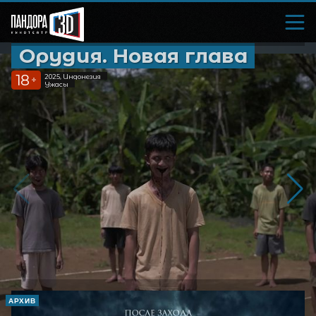
Орудия. Новая глава
18
2025, Индонезия
+
Ужасы
АРХИВ