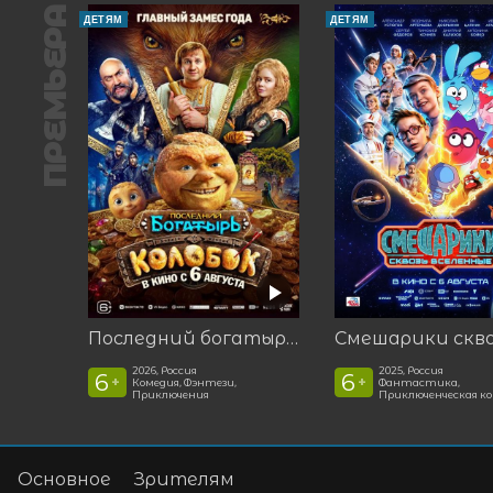
ПРЕМЬЕРА
ДЕТЯМ
ДЕТЯМ
Последний богатырь. Колобок
2026, Россия
2025, Россия
6
6
+
+
Комедия, Фэнтези,
Фантастика,
Приключения
Приключенческая к
Основное
Зрителям