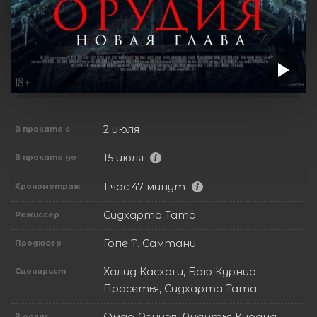
2 июля
В прокате с
15 июля
В прокате до
1 час 47 минут
Хронометраж
Сидхарта Тата
Режиссер
Гопе Т. Самтани
Продюсер
Халид Касхоги, Баю Курниа
Сценарист
Прасетья, Сидхарта Тата
В ролях