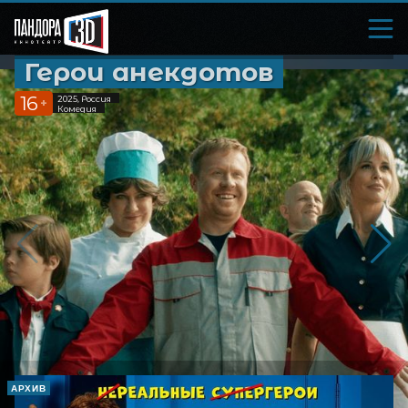
Герои анекдотов
16
2025, Россия
+
Комедия
АРХИВ