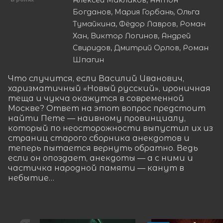
Алексей Маклаков, Антон
Богданов, Мария Горбань, Ольга
Тумайкина, Фёдор Лавров, Роман
Хан, Виктор Логинов, Андрей
Свиридов, Дмитрий Орлов, Роман
Шпагин
Что случится, если Василий Иванович, 
харизматичный «Новый русский», ироничная 
теща и чукча окажутся в современной 
Москве? Ответ на этот вопрос предстоит 
найти Пете — наивному провинциалу, 
который по неосторожности выпустил их из 
страниц старого сборника анекдотов и 
теперь пытается вернуть обратно. Ведь 
если он опоздает, анекдоты — а с ними и 
частичка народной памяти — канут в 
небытие…