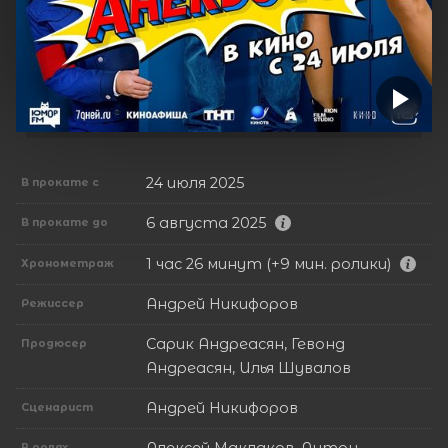
24 июля 2025
В прокате с
6 августа 2025
В прокате до
1 час 26 минут (+9 мин. ролики)
Хронометраж
Андрей Никифоров
Режиссер
Сарик Андреасян, Гевонд
Продюсер
Андреасян, Илья Шувалов
Андрей Никифоров
Сценарист
В ролях