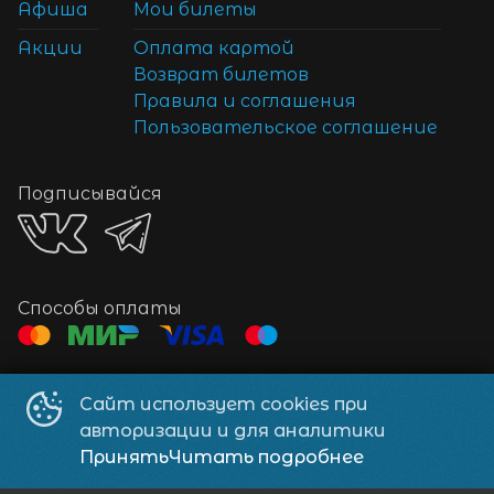
Афиша
Мои билеты
Акции
Оплата картой
Возврат билетов
Правила и соглашения
Пользовательское соглашение
Подписывайся
Способы оплаты
Контакты
Сайт использует cookies при
Телефон
+7 902 824-31-71
авторизации и для аналитики
Электронная почта
89_oleg_89@inbox.ru
Принять
Читать подробнее