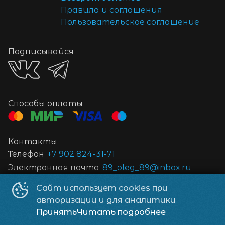
Правила и соглашения
Пользовательское соглашение
Подписывайся
Способы оплаты
Контакты
Телефон
+7 902 824-31-71
Электронная почта
89_oleg_89@inbox.ru
Сайт использует cookies при
Кинотеатр «Пандора»
©
2026
авторизации и для аналитики
Powered by
p24.app
Принять
Читать подробнее