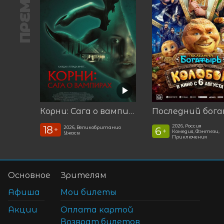
ПРЕМЬЕРА
Корни: Сага о вампирах
2026, Россия
18
2026, Великобритания
6
+
+
Комедия, Фэнтези,
Ужасы
Приключения
Основное
Зрителям
Афиша
Мои билеты
Акции
Оплата картой
Возврат билетов