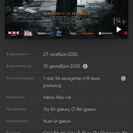
27 ноября 2025
В прокате с
10 декабря 2025
В прокате до
1 час 54 минуты (+9 мин.
Хронометраж
ролики)
Квон Хёк-чэ
Режиссер
Ли Ю-джин, О Хё-джин
Продюсер
Ким У-джин
Сценарист
Сон Хе-гё, Чон Ё-бин, Ли Джин-ук, Хо
В ролях