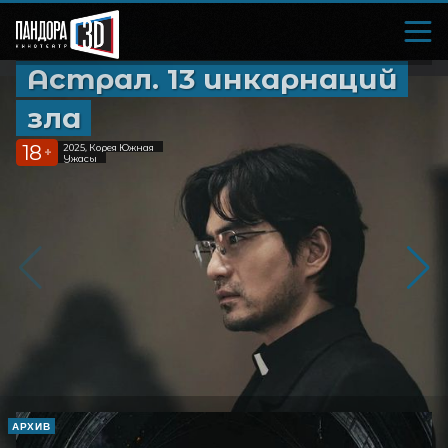
Астрал. 13 инкарнаций
зла
18
2025, Корея Южная
+
Ужасы
АРХИВ